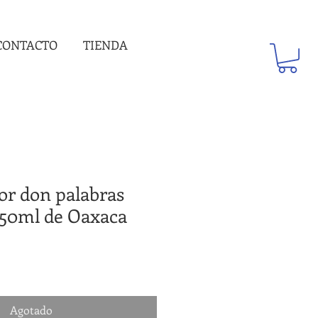
CONTACTO
TIENDA
or don palabras
750ml de Oaxaca
recio
de
ferta
Agotado