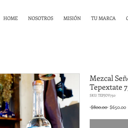
HOME
NOSOTROS
MISIÓN
TU MARCA
Mezcal Señ
Tepextate 
SKU: TEPJOV750
Precio
P
 $800.00 
$650.00
o