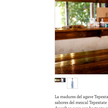
La madures del agave Tepextate
sabores del mezcal Tepextate e
describer, pero son bastante 