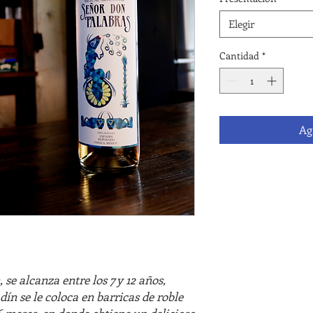
Elegir
Cantidad
*
Ag
se alcanza entre los 7 y 12 años,
ín se le coloca en barricas de roble
6 meses, en donde obtiene un delicioso