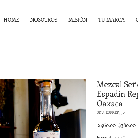
HOME
NOSOTROS
MISIÓN
TU MARCA
Mezcal Señ
Espadín Re
Oaxaca
SKU: ESPREP750
Precio
P
 $460.00 
$380.00
d
Presentación
*
o