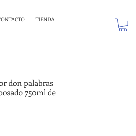
CONTACTO
TIENDA
or don palabras
posado 750ml de
recio
e
ferta